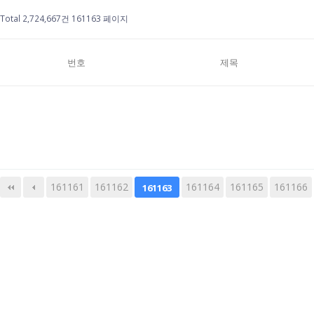
Total 2,724,667건
161163 페이지
번호
제목
161161
161162
다음
맨끝
161164
161165
161166
161163