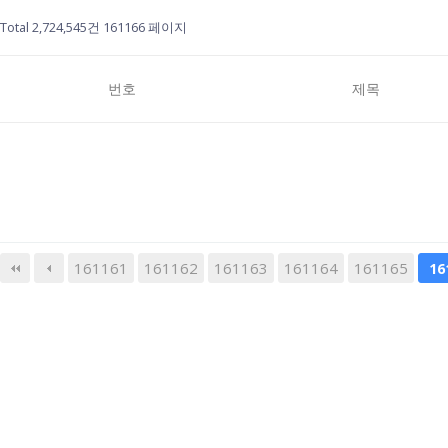
Total 2,724,545건
161166 페이지
번호
제목
161161
161162
161163
다음
161164
맨끝
161165
16