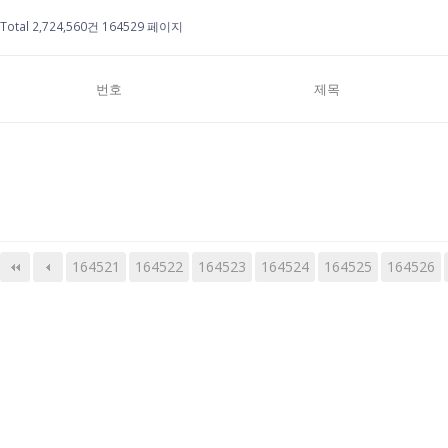
Total 2,724,560건
164529 페이지
번호
제목
164521
164522
164523
다음
맨끝
164524
164525
164526