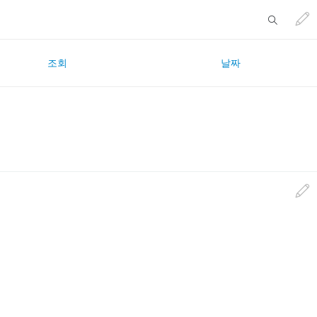
조회
날짜