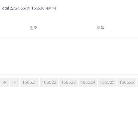
Total 2,724,667건
166530 페이지
번호
제목
166521
166522
166523
다음
맨끝
166524
166525
166526