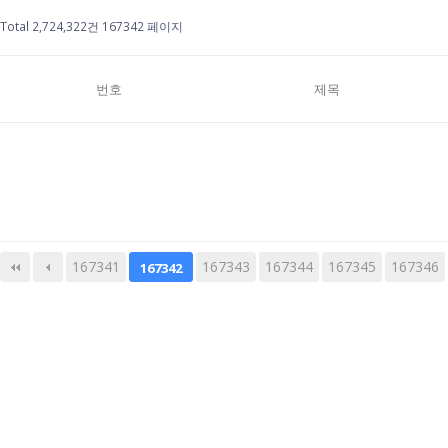
Total 2,724,322건
167342 페이지
번호
제목
167341
다음
167343
맨끝
167344
167345
167346
167342