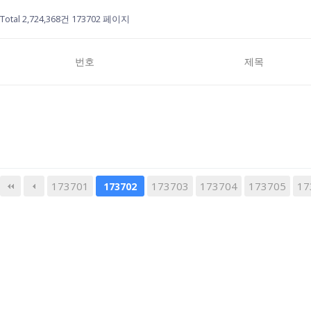
Total 2,724,368건
173702 페이지
번호
제목
173701
173703
다음
173704
맨끝
173705
17
173702