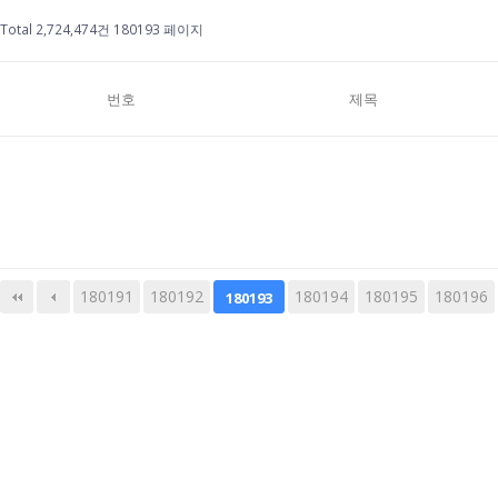
Total 2,724,474건
180193 페이지
번호
제목
180191
180192
다음
맨끝
180194
180195
180196
180193