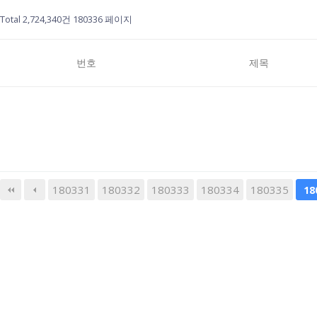
Total 2,724,340건
180336 페이지
번호
제목
180331
180332
180333
다음
180334
맨끝
180335
18