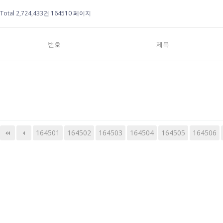
Total 2,724,433건
164510 페이지
번호
제목
164501
164502
164503
다음
맨끝
164504
164505
164506