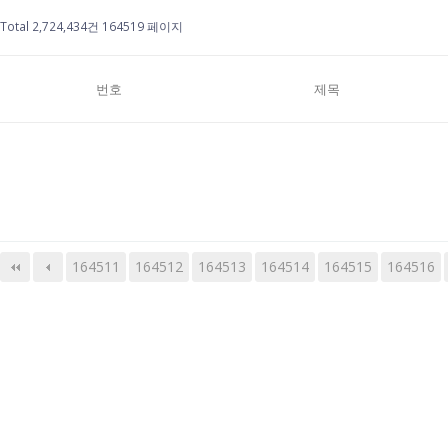
Total 2,724,434건
164519 페이지
번호
제목
164511
164512
164513
다음
맨끝
164514
164515
164516