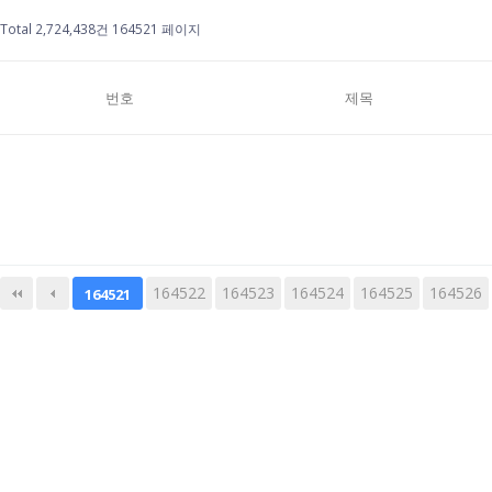
Total 2,724,438건
164521 페이지
번호
제목
164522
다음
164523
맨끝
164524
164525
164526
164521