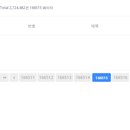
Total 2,724,482건
166515 페이지
번호
제목
166511
166512
166513
다음
맨끝
166514
166516
166515