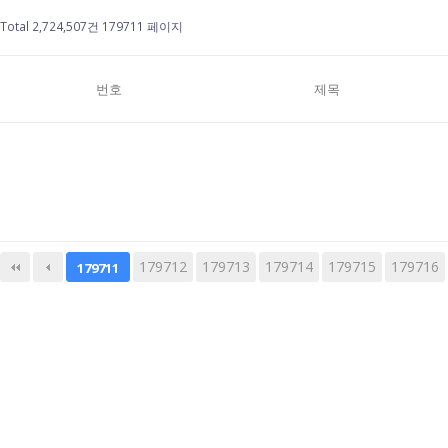
Total 2,724,507건
179711 페이지
번호
제목
179712
다음
179713
맨끝
179714
179715
179716
179711