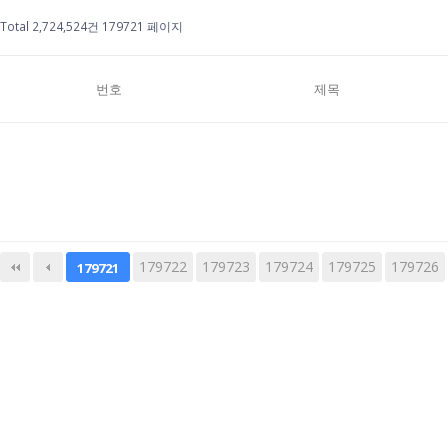
Total 2,724,524건
179721 페이지
번호
제목
179722
다음
179723
맨끝
179724
179725
179726
179721