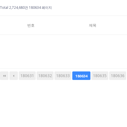
Total 2,724,680건
180634 페이지
번호
제목
180631
180632
180633
다음
맨끝
180635
180636
180634