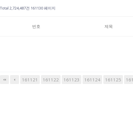
Total 2,724,487건
161130 페이지
번호
제목
161121
161122
161123
다음
161124
맨끝
161125
16