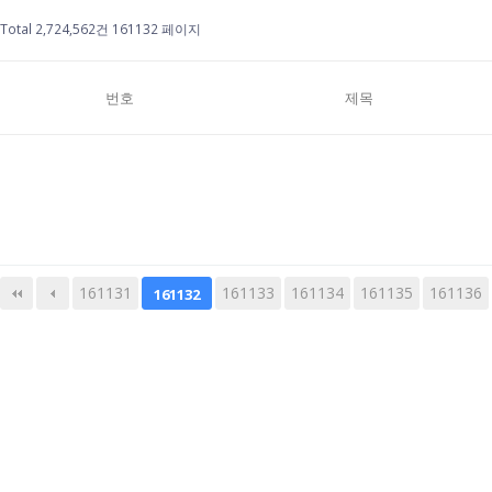
Total 2,724,562건
161132 페이지
번호
제목
161131
다음
161133
맨끝
161134
161135
161136
161132