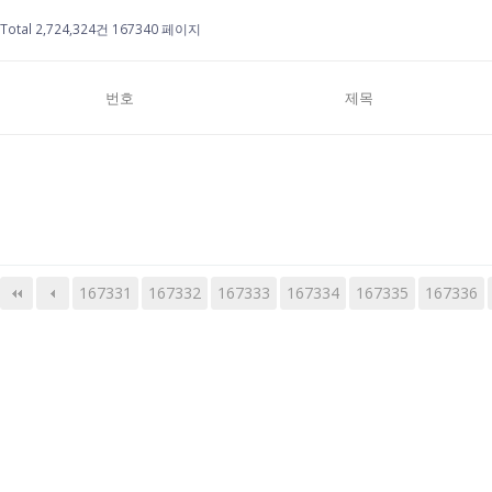
Total 2,724,324건
167340 페이지
번호
제목
167331
167332
167333
다음
맨끝
167334
167335
167336