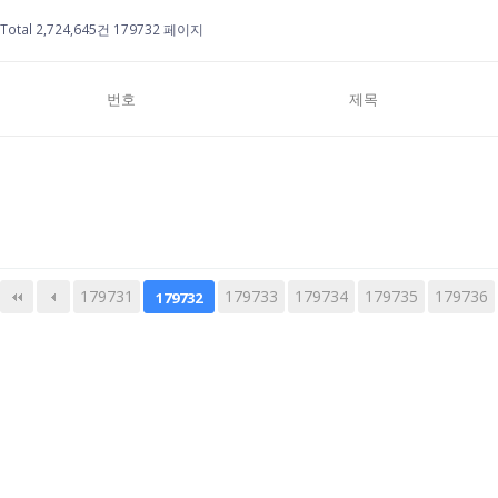
Total 2,724,645건
179732 페이지
번호
제목
179731
다음
179733
맨끝
179734
179735
179736
179732