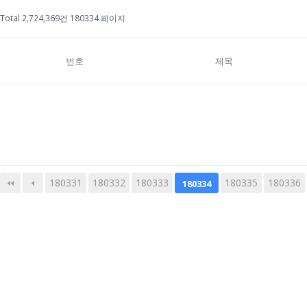
Total 2,724,369건
180334 페이지
번호
제목
180331
180332
180333
다음
맨끝
180335
180336
180334