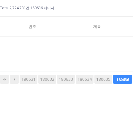
Total 2,724,731건
180636 페이지
번호
제목
180631
180632
180633
다음
맨끝
180634
180635
180636