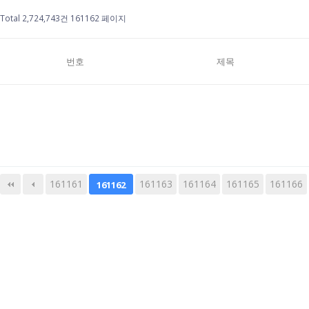
Total 2,724,743건
161162 페이지
번호
제목
161161
다음
161163
맨끝
161164
161165
161166
161162