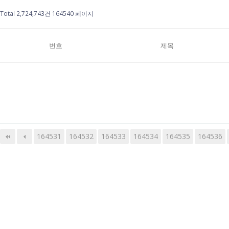
Total 2,724,743건
164540 페이지
번호
제목
164531
164532
164533
다음
맨끝
164534
164535
164536