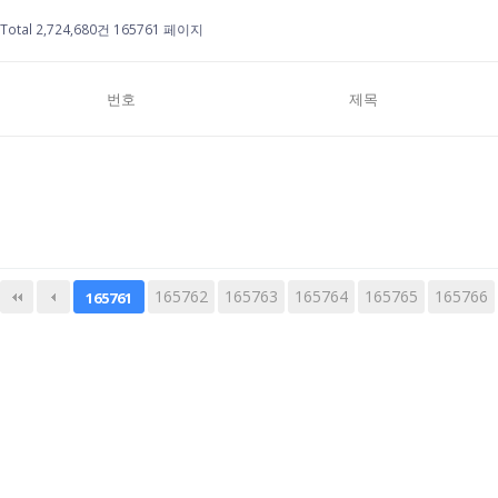
Total 2,724,680건
165761 페이지
번호
제목
165762
다음
165763
맨끝
165764
165765
165766
165761