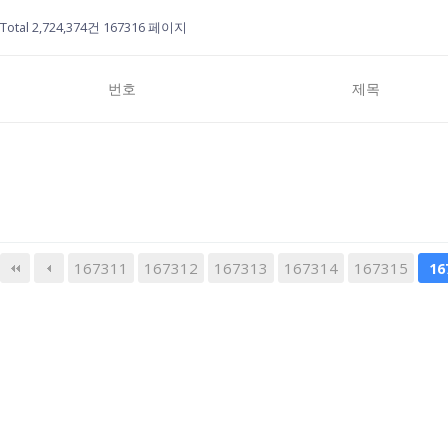
Total 2,724,374건
167316 페이지
번호
제목
167311
167312
167313
다음
167314
맨끝
167315
16