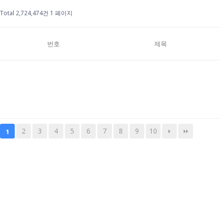
Total 2,724,474건
1 페이지
번호
제목
2
3
4
5
6
7
8
9
10
1