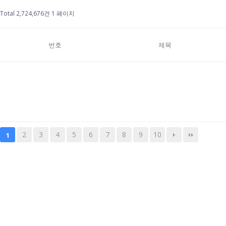
Total 2,724,676건
1 페이지
번호
제목
2
3
4
5
6
7
8
9
10
1