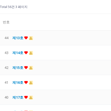
Total 56건
3 페이지
번호
44
제13호
43
제14호
42
제15호
41
제16호
40
제17호