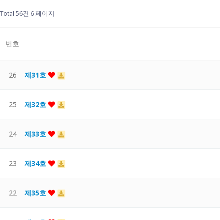
Total 56건
6 페이지
번호
26
제31호
25
제32호
24
제33호
23
제34호
22
제35호