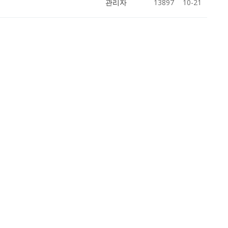
관리자
13897
10-21