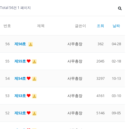
Total 56건
1 페이지
번호
제목
글쓴이
조회
날짜
56
제56호
사무총장
362
04-28
55
제55호
사무총장
2045
02-18
54
제54호
사무총장
3297
10-13
53
제53호
사무총장
4161
03-10
52
제52호
사무총장
5146
09-05