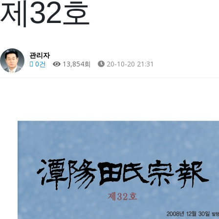
제32호
관리자
0건
13,854회
20-10-20 21:31