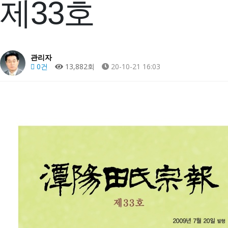
제33호
관리자
0건
13,882회
20-10-21 16:03