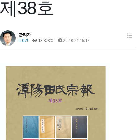
제38호
관리자
0건
13,823회
20-10-21 16:17