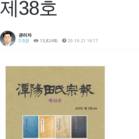
제38호
관리자
0건
13,824회
20-10-21 16:17