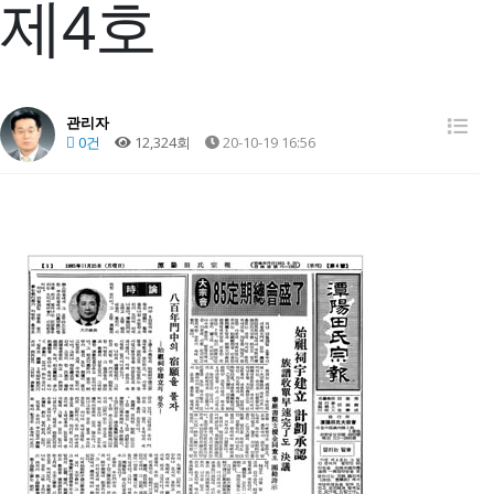
제4호
관리자
0건
12,324회
20-10-19 16:56