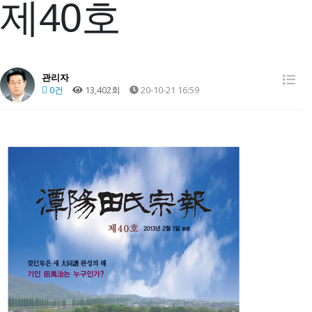
제40호
관리자
0건
13,402회
20-10-21 16:59