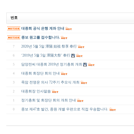
번호
대종회 공식 은행 계좌 안내
종보 원고를 접수합니다.
2020년 5월 5일 潭陽 始祖 祭享 奉行
7
‘2019년 5월 5일 潭陽大祭’ 奉行
6
담양전씨 대종회 2019년 정기총회 개최
5
대종회 회장단 회의 안내
4
죽암 전명운 의사 72주기 추모식 개최
3
대종회장 인사말씀
2
정기총회 및 회장단 회의 개최 안내
1
종보 제47호 발간, 종원 개별 우편으로 직접 우송합니다.
0