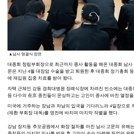
▲남사 영결식 장면
대종회 창립부회장으로 최근까지 종사 활동을 해온 대종회 남사 
문은 지난 4월 대장암 수술을 받고 퇴원한 후 대종회 정기총회 
에 재입원 집중 치료를 받아 왔다.
자택 근체인 강동 경희대병원 장례식장에 차려진 빈소에는 대종회
등 다수의 在京 종친들이 문상하고는 고인이 종사에 바친 열정을
미국에 거주하는 장남과 차남의 입국을 기다리느라 4일장으로 
(제환 부회장 대독)를 영전에 바치며 마지막 작별을 했다.
강남 장지동 추모공원에서 화장 절차를 마친 남사 고문의 유해는 
종친들의 마지막 인사를 받은 후 고인이 손수 마련해 두었던 유