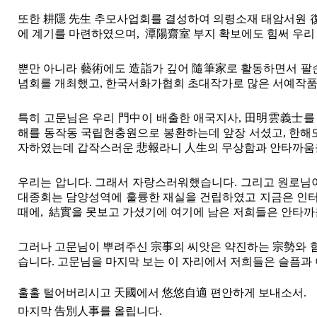
또한 耕隱 先生 추모사업회를 결성하여 의령소재 태암서원 
에 계기를 마련하였으며, 潭陽齋室 부지 확보에도 힘써 우리
뿐만 아니라 藝術에도 造詣가 깊어 隨筆家로 활동하면서 팔
념회를 개최했고, 한국서화가협회 초대작가로 많은 서예작품
특히 고문님은 우리 門中이 배출한 애국지사, 田明雲義士
해를 동작동 국립현충원으로 봉환하는데 앞장 서셨고, 한해
자하였는데 갑작스러운 悲報라니 人生의 무상함과 안타까움
우리는 압니다. 그래서 자랑스러워했습니다. 그리고 원로님
대종회는 담양성역에 훌륭한 재실을 건립하였고 지금은 인터
때에, 結實을 못보고 가셨기에 여기에 남은 저희들은 안타까
그러나 고문님이 뿌려주신 宗事의 씨앗은 약진하는 宗勢와 함
습니다. 고문님을 마지막 보는 이 자리에서 저희들은 슬픔과 
훌훌 털어버리시고 天國에서 悠悠自適 편안하게 보내소서.
마지막 告別人事를 올립니다.