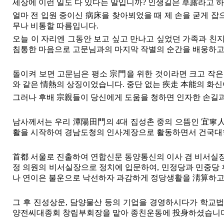
세상에 이런 일도 다 있다는 말입니까? 인생길은 草露라고 하
얼마 전 입원 중이신 病床을 찾아뵈었을 때 제 손을 굳게 
무나 비통할 따름입니다.
오늘 이 자리엔 그동안 보고 싶고 만나고 싶었던 가족과 친
침통한 마음으로 고문님과의 마지막 작별의 순간을 배웅하고
돌이켜 보면 고문님은 평소 宗門을 위한 것이라면 크고 작은
와 같은 情熱의 상징이었습니다. 중단 없는 疾走 本能의 화
그러나 후배 宗親들이 당신에게 도움을 청하면 인자한 손길과
남사께서는 우리 潭陽田門의 4대 집성촌 중의 으뜸인 宜
활을 시작하여 경남도청의 인사계장으로 활동하면서 건국대학
首都 서울로 진출하여 연합신문 동양통신의 이사 겸 비서
정 의원의 비서실장으로 정치에 입문하여, 민정당과 민중당 후
나 연이은 불운으로 낙선하자 과감하게 정당생활을 淸算하고
그 후 진성상운, 담양물산 등의 기업을 경영하시다가 학교
양전씨대종회 창립부회장을 맡아 종친운동에 投身하셨습니다