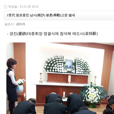
작성일 : 13-11-29 10:22
1世代 원로종친 남사(南沙) 봉훈(奉勳)고문 별세
글쓴이 :
관리자
- 경진(慶鎭)대종회장 영결식에 참석해 애도사(哀悼辭)