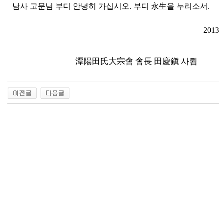
남사 고문님 부디 안녕히 가십시오. 부디 永生을 누리소서.
201
潭陽田氏大宗會 會長 田慶鎭 사룀